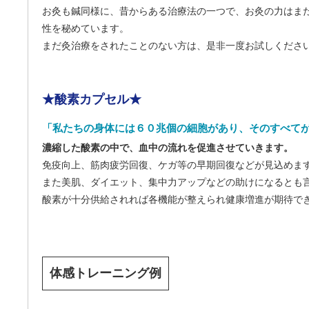
お灸も鍼同様に、昔からある治療法の一つで、お灸の力はま
性を秘めています。
まだ灸治療をされたことのない方は、是非一度お試しくださ
★酸素カプセル★
「私たちの身体には６０兆個の細胞があり、そのすべて
濃縮した酸素の中で、血中の流れを促進させていきます。
免疫向上、筋肉疲労回復、ケガ等の早期回復などが見込めま
また美肌、ダイエット、集中力アップなどの助けになるとも
酸素が十分供給されれば各機能が整えられ健康増進が期待で
体感トレーニング例