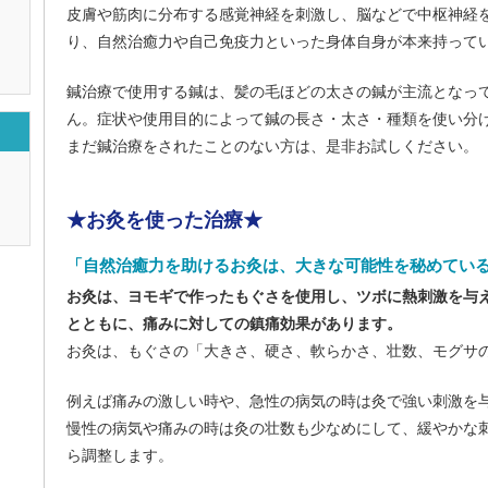
皮膚や筋肉に分布する感覚神経を刺激し、脳などで中枢神経
り、自然治癒力や自己免疫力といった身体自身が本来持って
鍼治療で使用する鍼は、髪の毛ほどの太さの鍼が主流となっ
ん。症状や使用目的によって鍼の長さ・太さ・種類を使い分
まだ鍼治療をされたことのない方は、是非お試しください。
★お灸を使った治療★
「自然治癒力を助けるお灸は、大きな可能性を秘めてい
お灸は、ヨモギで作ったもぐさを使用し、ツボに熱刺激を与え
とともに、痛みに対しての鎮痛効果があります。
お灸は、もぐさの「大きさ、硬さ、軟らかさ、壮数、モグサ
例えば痛みの激しい時や、急性の病気の時は灸で強い刺激を
慢性の病気や痛みの時は灸の壮数も少なめにして、緩やかな
ら調整します。